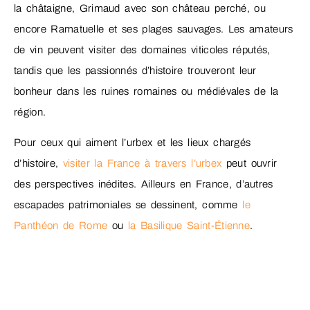
la châtaigne, Grimaud avec son château perché, ou
encore Ramatuelle et ses plages sauvages. Les amateurs
de vin peuvent visiter des domaines viticoles réputés,
tandis que les passionnés d’histoire trouveront leur
bonheur dans les ruines romaines ou médiévales de la
région.
Pour ceux qui aiment l’urbex et les lieux chargés
d’histoire,
visiter la France à travers l’urbex
peut ouvrir
des perspectives inédites. Ailleurs en France, d’autres
escapades patrimoniales se dessinent, comme
le
Panthéon de Rome
ou
la Basilique Saint-Étienne
.
Pour les amateurs de bivouac ou de nuit à la belle étoile,
un
lit de camp
peut transformer une randonnée en
aventure plus immersive, en permettant de passer la nuit