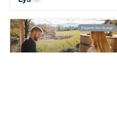
Lire »
Préparer Son Voyage
Check-list : quoi prévoir
pour un séjour en gîte
sans stress
Lire »