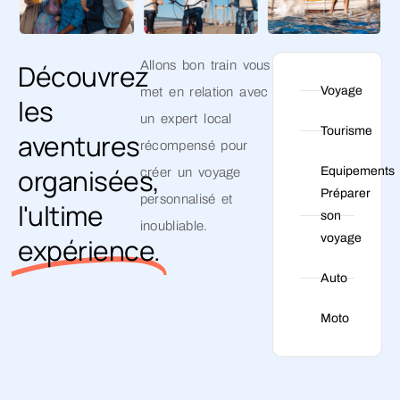
Découvrez
Allons bon train vous
Voyage
met en relation avec
les
un expert local
Tourisme
aventures
récompensé pour
organisées,
Equipements
créer un voyage
Préparer
personnalisé et
l'ultime
son
inoubliable.
voyage
expérience.
Auto
Moto