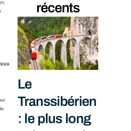
on,
récents
e
rippa
.
Le
Transsibérien
ur.
de
: le plus long