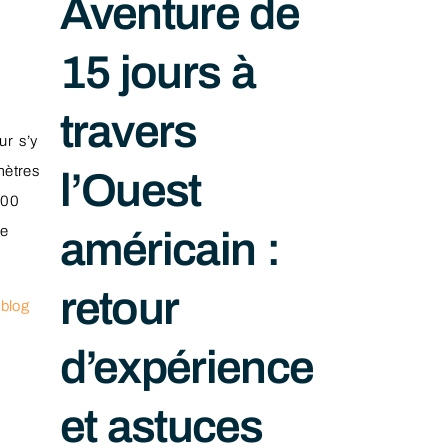
Aventure de
15 jours à
travers
ur s’y
mètres
l’Ouest
400
te
américain :
retour
n
blog
d’expérience
et astuces