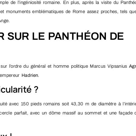
emple de l’ingéniosité romaine. En plus, après la visite du Panthé
eux et monuments emblématiques de Rome assez proches, tels qu
Ange.
IR SUR LE PANTHÉON DE
âti sur l’ordre du général et homme politique Marcus Vipsanius
Ag
l’empereur
Hadrien
.
icularité ?
quité avec 150 pieds romains soit 43,30 m de diamètre à l’intérie
cercle parfait, avec un dôme massif au sommet et une façade 