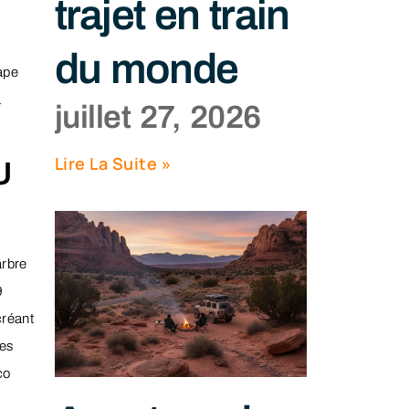
trajet en train
du monde
ape
a
juillet 27, 2026
Lire La Suite »
U
arbre
9
créant
les
co