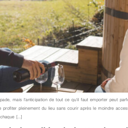
ade, mais l’anticipation de tout ce qu’il faut emporter peut parf
e profiter pleinement du lieu sans courir après le moindre access
r chaque […]