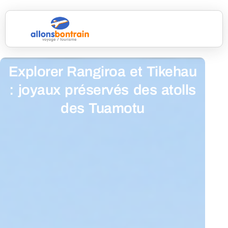
Explorer Rangiroa et Tikehau
: joyaux préservés des atolls
des Tuamotu