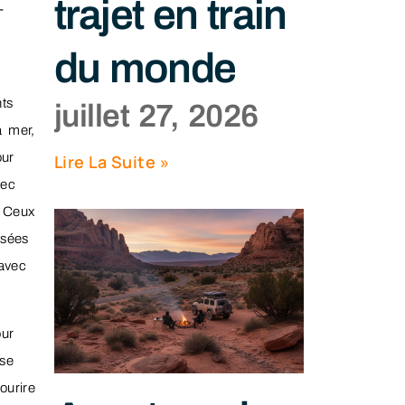
trajet en train
-
du monde
ts
juillet 27, 2026
a mer,
our
Lire La Suite »
vec
. Ceux
osées
 avec
our
 se
ourire