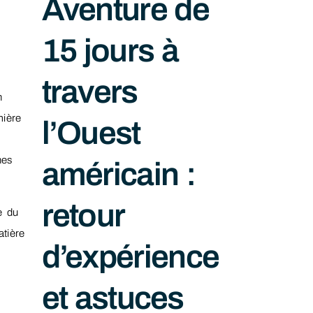
Aventure de
15 jours à
travers
n
mière
l’Ouest
nes
américain :
retour
e du
atière
d’expérience
et astuces