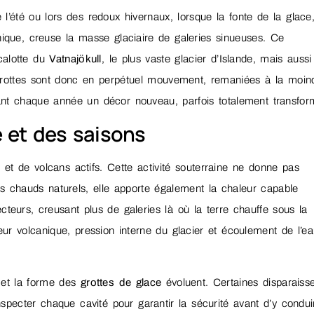
l’été ou lors des redoux hivernaux, lorsque la fonte de la glace
nique, creuse la masse glaciaire de galeries sinueuses. Ce
calotte du
Vatnajökull
, le plus vaste glacier d’Islande, mais aussi
grottes sont donc en perpétuel mouvement, remaniées à la moin
rant chaque année un décor nouveau, parfois totalement transfor
e et des saisons
s et de volcans actifs. Cette activité souterraine ne donne pas
 chauds naturels, elle apporte également la chaleur capable
cteurs, creusant plus de galeries là où la terre chauffe sous la
eur volcanique, pression interne du glacier et écoulement de l’e
et la forme des
grottes de glace
évoluent. Certaines disparaisse
inspecter chaque cavité pour garantir la sécurité avant d’y condui