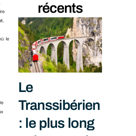
a
récents
ire
et
,
où le
r
Le
Transsibérien
de
ux
: le plus long