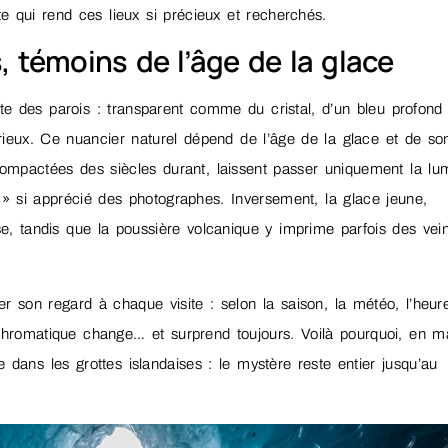
te qui rend ces lieux si précieux et recherchés.
, témoins de l’âge de la glace
nte des parois : transparent comme du cristal, d’un bleu profond
érieux. Ce nuancier naturel dépend de l’âge de la glace et de so
compactées des siècles durant, laissent passer uniquement la lu
e » si apprécié des photographes. Inversement, la glace jeune,
se, tandis que la poussière volcanique y imprime parfois des vei
ler son regard à chaque visite : selon la saison, la météo, l’heur
e chromatique change… et surprend toujours. Voilà pourquoi, en m
le dans les grottes islandaises : le mystère reste entier jusqu’au