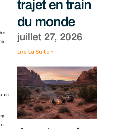
trajet en train
,
du monde
dre
juillet 27, 2026
mé.
Lire La Suite »
au de
nt,
re