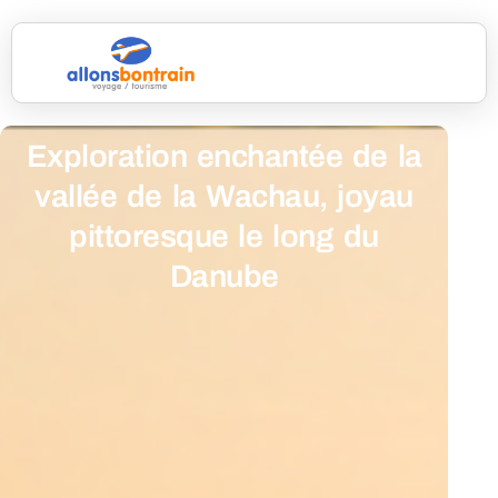
Exploration enchantée de la
vallée de la Wachau, joyau
pittoresque le long du
Danube