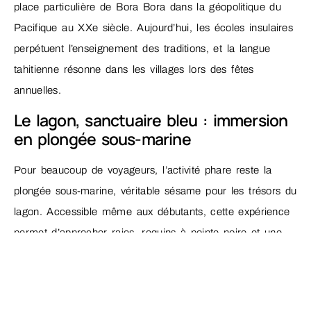
place particulière de Bora Bora dans la géopolitique du
Pacifique au XXe siècle. Aujourd’hui, les écoles insulaires
perpétuent l’enseignement des traditions, et la langue
tahitienne résonne dans les villages lors des fêtes
annuelles.
Le lagon, sanctuaire bleu : immersion
en plongée sous-marine
Pour beaucoup de voyageurs, l’activité phare reste la
plongée sous-marine, véritable sésame pour les trésors du
lagon. Accessible même aux débutants, cette expérience
permet d’approcher raies, requins à pointe noire et une
infinité de poissons colorés, tout en respectant la fragilité
de cet environnement. Les clubs responsables insistent
sur les bonnes pratiques : ne pas nourrir les animaux,