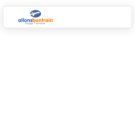
Les activités incontournables
à faire depuis un hôtel de
charme au Pays Basque : de
la randonnée à la dégustation
de champagne