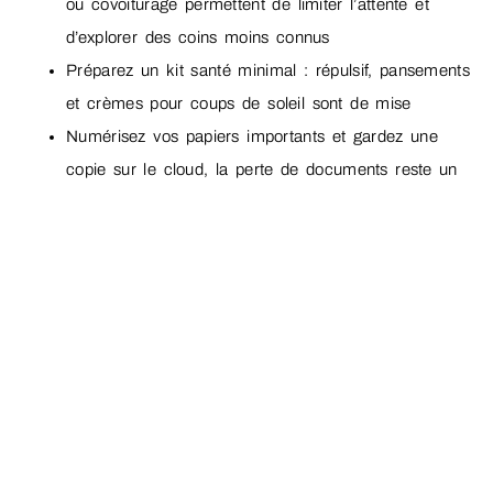
ou covoiturage permettent de limiter l’attente et
d’explorer des coins moins connus
Préparez un kit santé minimal : répulsif, pansements
et crèmes pour coups de soleil sont de mise
Numérisez vos papiers importants et gardez une
copie sur le cloud, la perte de documents reste un
classique du voyageur distrait
Enfin, le meilleur conseil reste d’écouter attentivement les
habitants. Ce sont eux qui partagent les coins secrets et
les horaires où la plage retrouve son calme. Prendre le
temps, sortir des sentiers battus, accepter de flâner hors
saison sont autant d’astuces pour profiter d’une Sardaigne
authentique et préservée. Ceux qui souhaitent pousser
plus loin leur démarche responsable pourront consulter les
guides spécialisés pour choisir leur
destination européenne