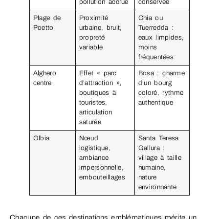
pollution accrue
conservée
Plage de
Proximité
Chia ou
Poetto
urbaine, bruit,
Tuerredda :
propreté
eaux limpides,
variable
moins
fréquentées
Alghero
Effet « parc
Bosa : charme
centre
d’attraction »,
d’un bourg
boutiques à
coloré, rythme
touristes,
authentique
articulation
saturée
Olbia
Nœud
Santa Teresa
logistique,
Gallura :
ambiance
village à taille
impersonnelle,
humaine,
embouteillages
nature
environnante
Chacune de ces destinations emblématiques mérite un