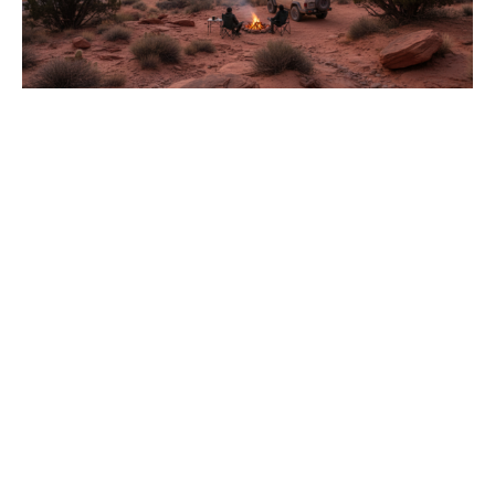
Aventure de 15 jours à
travers l’Ouest américain :
retour d’expérience et
astuces indispensables
juin 29, 2026
Lire La Suite »