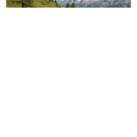
Voyage organisé et
randonnée : l’alliance idéale
pour une aventure réussie
juin 22, 2026
Lire La Suite »