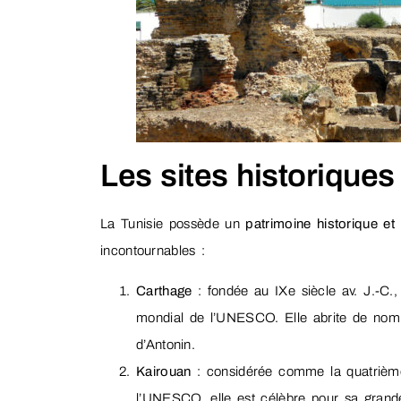
Les sites historiques
La Tunisie possède un
patrimoine historique et 
incontournables :
Carthage
: fondée au IXe siècle av. J.-C.,
mondial de l’UNESCO. Elle abrite de nomb
d’Antonin.
Kairouan
: considérée comme la quatrième v
l’UNESCO, elle est célèbre pour sa grand