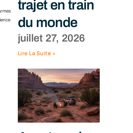
trajet en train
armes
du monde
ience
juillet 27, 2026
Lire La Suite »