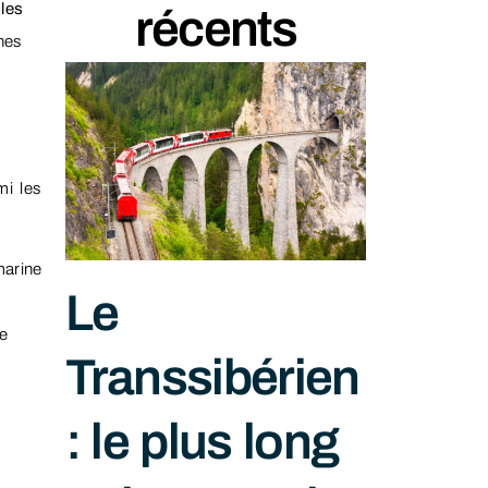
les
récents
nes
mi les
marine
Le
de
Transsibérien
: le plus long