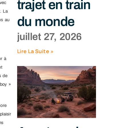
trajet en train
vec
. La
du monde
us au
juillet 27, 2026
Lire La Suite »
ur à
nt
s de
wboy »
core
laisir
ns