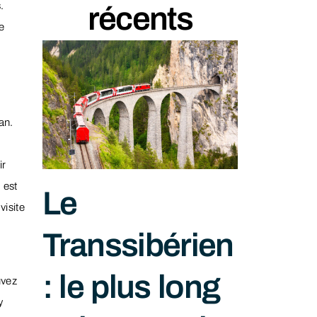
.
récents
e
an.
ir
 est
Le
visite
Transsibérien
: le plus long
uvez
y