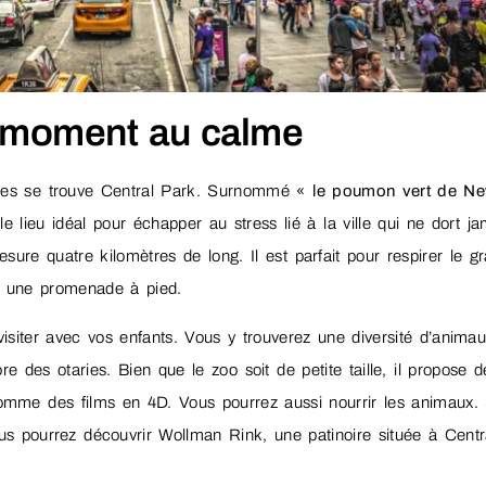
n moment au calme
ares se trouve Central Park. Surnommé «
le poumon vert de N
e lieu idéal pour échapper au stress lié à la ville qui ne dort ja
e quatre kilomètres de long. Il est parfait pour respirer le g
 à une promenade à pied.
siter avec vos enfants. Vous y trouverez une diversité d’anima
des otaries. Bien que le zoo soit de petite taille, il propose d
 comme des films en 4D. Vous pourrez aussi nourrir les animaux. 
us pourrez découvrir Wollman Rink, une patinoire située à Centr