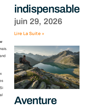
indispensables
juin 29, 2026
Lire La Suite »
ew
mais.
rand
ux
es
Si
al
Aventure