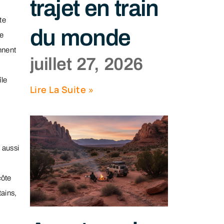
trajet en train
te
du monde
te
nnent
juillet 27, 2026
.
île
Lire La Suite »
 aussi
côte
ains,