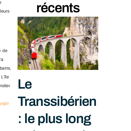
e
récents
leurs
e de
ra
bains,
L’île
Le
isiter
a
Transsibérien
yage
: le plus long