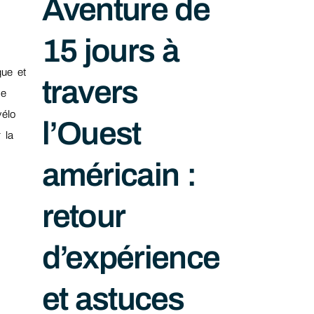
Aventure de
15 jours à
que et
travers
se
vélo
l’Ouest
 la
américain :
retour
d’expérience
et astuces