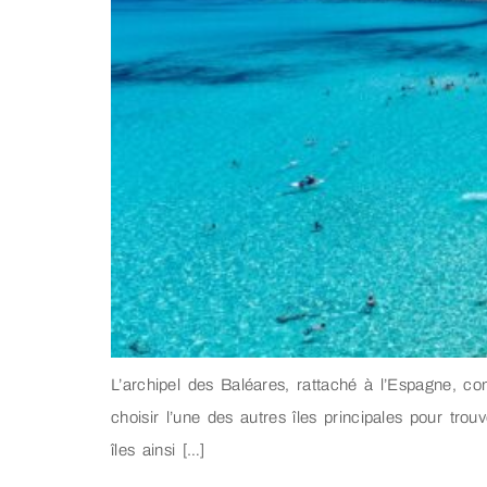
L’archipel des Baléares, rattaché à l’Espagne, co
choisir l’une des autres îles principales pour trou
îles ainsi […]