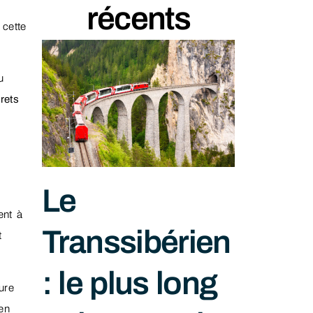
récents
 cette
u
rets
Le
ent à
Transsibérien
t
: le plus long
ure
 en