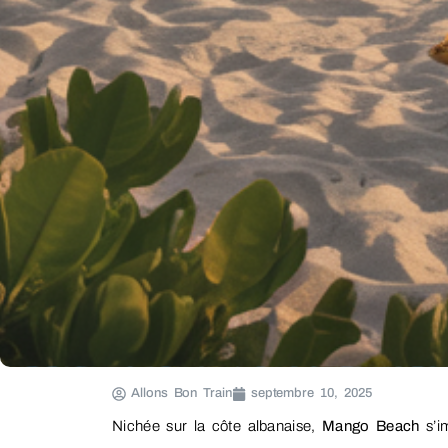
Allons Bon Train
septembre 10, 2025
Nichée sur la côte albanaise,
Mango Beach
s’i