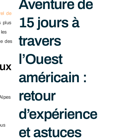
Aventure de
rel de
15 jours à
 plus
 les
travers
me des
l’Ouest
aux
américain :
retour
Alpes
d’expérience
ous
et astuces