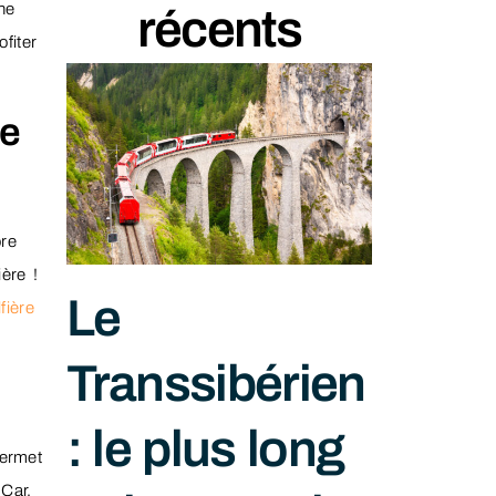
ne
récents
fiter
le
ore
ère !
Le
fière
Transsibérien
: le plus long
permet
 Car,