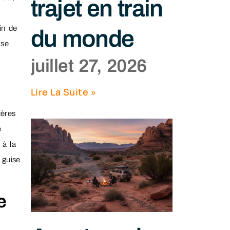
trajet en train
ain de
du monde
 se
juillet 27, 2026
Lire La Suite »
tères
e
 à la
 guise
e