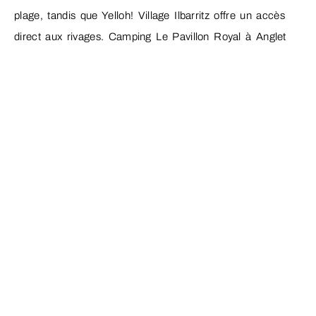
plage, tandis que Yelloh! Village Ilbarritz offre un accès
direct aux rivages. Camping Le Pavillon Royal à Anglet
permet de rejoindre les spots de surf en moins de 10
minutes à pied.
Peut-on camper toute l’année près de Biarritz ?
La plupart des campings ouvrent d’avril à octobre.
Quelques établissements comme Camping Erreka
proposent des ouvertures annuelles avec des services
adaptés aux conditions hivernales. Les tarifs hors saison
chutent de 40 à 60%.
Quels équipements prévoir pour camper sur la côte
basque ?
Une tente résistante au vent marin, un matelas isolant
contre l’humidité, des vêtements de pluie et un réchaud