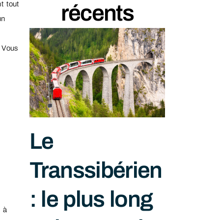
t tout
récents
un
 Vous
Le
Transsibérien
: le plus long
 à