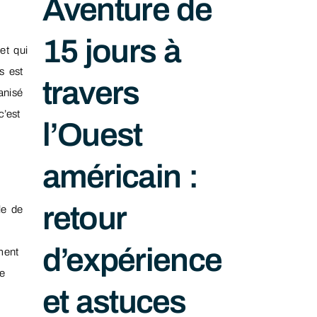
Aventure de
15 jours à
et qui
s est
travers
anisé
c’est
l’Ouest
américain :
retour
le de
d’expérience
ment
de
et astuces