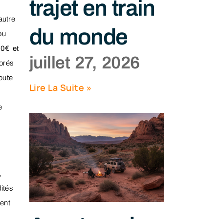
trajet en train
autre
du monde
ou
0€ et
juillet 27, 2026
orés
oute
Lire La Suite »
e
,
ités
ent