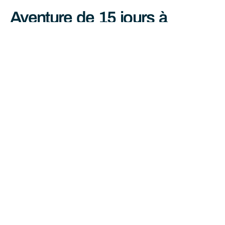
Aventure de 15 jours à
travers l’Ouest américain :
retour d’expérience et
astuces indispensables
juin 29, 2026
Lire La Suite »