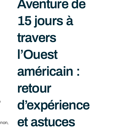
Aventure de
15 jours à
travers
l’Ouest
américain :
retour
d’expérience
e
et astuces
inon,