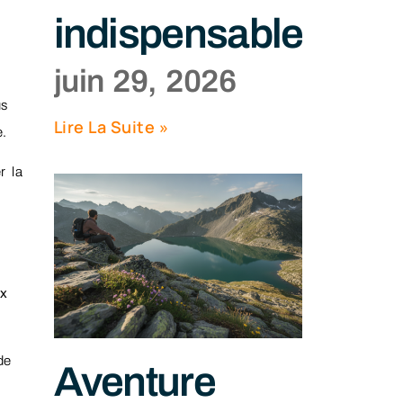
indispensables
juin 29, 2026
us
Lire La Suite »
ge.
r la
ux
de
Aventure