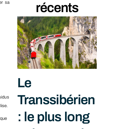
er sa
récents
Le
Transsibérien
sidus
lise.
: le plus long
sque