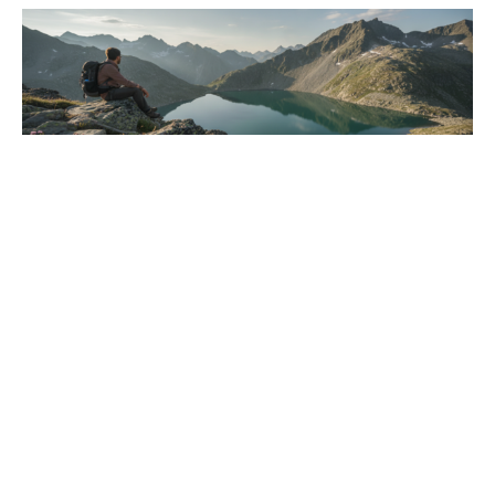
Aventure alpine : explorer le
lac Lioson via le sommet du
pic Chaussy
juin 27, 2026
Lire La Suite »