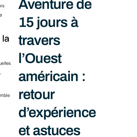
Aventure de
ers
e
15 jours à
 la
travers
l’Ouest
uelles
américain :
,
retour
emble
d’expérience
et astuces