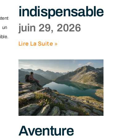
indispensables
stent
juin 29, 2026
r un
ible.
Lire La Suite »
Aventure