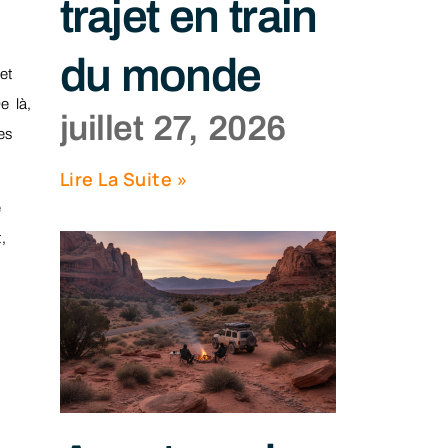
trajet en train
du monde
et
e là,
juillet 27, 2026
es
Lire La Suite »
e
,