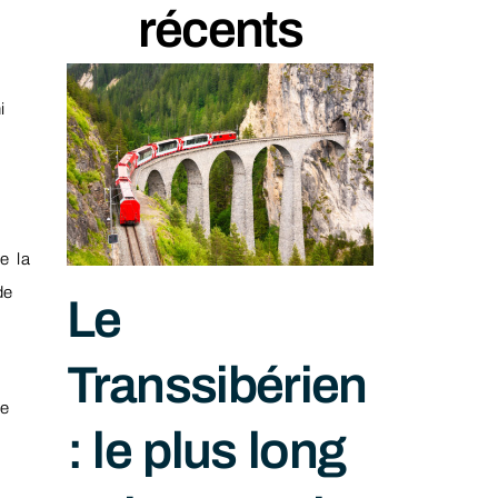
récents
i
e la
de
Le
Transsibérien
de
: le plus long