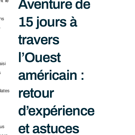
Aventure de
nt le
15 jours à
ns
e
travers
l’Ouest
isi
américain :
s
retour
dates
d’expérience
et astuces
ous