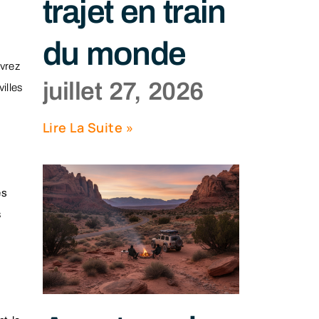
trajet en train
du monde
vrez
juillet 27, 2026
illes
Lire La Suite »
es
s