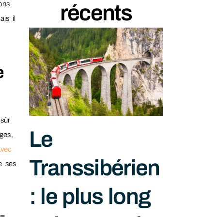
ons
récents
is il
e
 sûr
Le
ges,
avec
Transsibérien
e ses
: le plus long
-