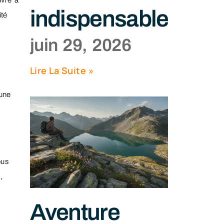
uvre à
indispensables
ité
juin 29, 2026
Lire La Suite »
’une
ous
,
Aventure