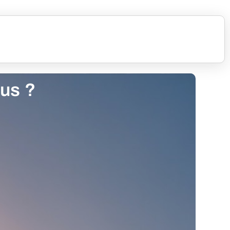
ous ?