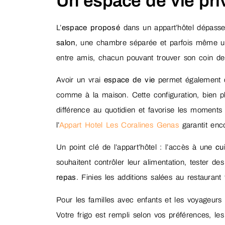
Un espace de vie pri
L’
espace proposé
dans un appart’hôtel dépasse
salon
, une chambre séparée et parfois même u
entre amis, chacun pouvant trouver son coin de tr
Avoir un vrai
espace de vie
permet également de
comme à la maison. Cette configuration, bien plu
différence au quotidien et favorise les moments
l’
Appart Hotel Les Coralines Genas
garantit enco
Un point clé de l’appart’hôtel : l’accès à une
cu
souhaitent contrôler leur alimentation, tester d
repas
. Finies les additions salées au restauran
Pour les familles avec enfants et les voyageurs
Votre frigo est rempli selon vos préférences, l