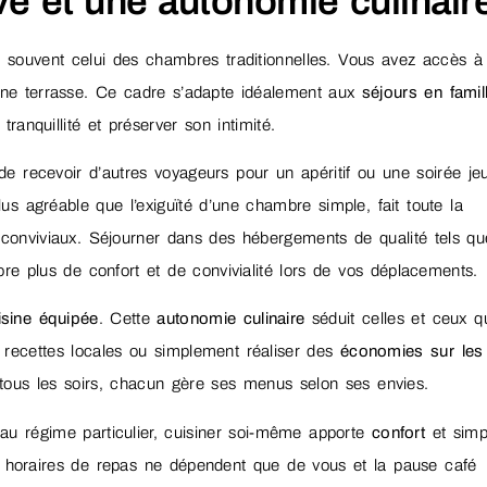
vé et une autonomie culinair
 souvent celui des chambres traditionnelles. Vous avez accès à
ne terrasse. Ce cadre s’adapte idéalement aux
séjours en famil
anquillité et préserver son intimité.
 recevoir d’autres voyageurs pour un apéritif ou une soirée jeu
s agréable que l’exiguïté d’une chambre simple, fait toute la
 conviviaux. Séjourner dans des hébergements de qualité tels qu
re plus de confort et de convivialité lors de vos déplacements.
isine équipée
. Cette
autonomie culinaire
séduit celles et ceux q
es recettes locales ou simplement réaliser des
économies sur les
t tous les soirs, chacun gère ses menus selon ses envies.
 au régime particulier, cuisiner soi-même apporte
confort
et simpl
es horaires de repas ne dépendent que de vous et la pause café