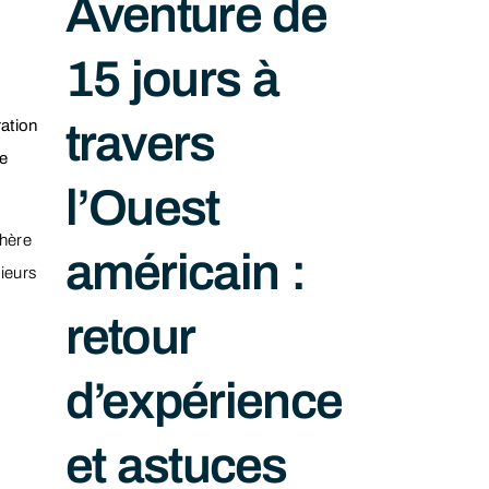
Aventure de
15 jours à
ation
travers
e
l’Ouest
hère
américain :
ieurs
retour
d’expérience
et astuces