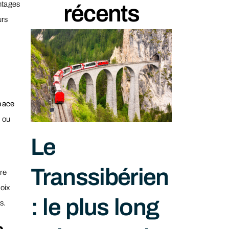
ntages
récents
urs
pace
 ou
Le
Transsibérien
ure
oix
: le plus long
s.