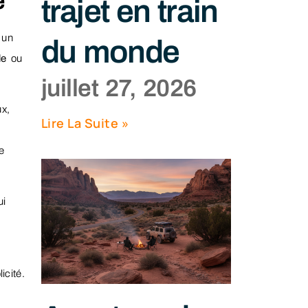
e
trajet en train
 un
du monde
le
ou
juillet 27, 2026
x,
Lire La Suite »
e
ui
icité.