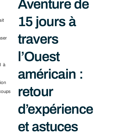
Aventure de
15 jours à
it
travers
sser
l’Ouest
l à
américain :
ion
retour
 coups
d’expérience
et astuces