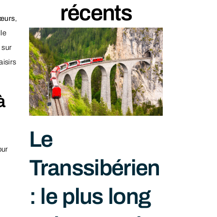
récents
œurs
,
le
 sur
isirs
à
Le
our
Transsibérien
: le plus long