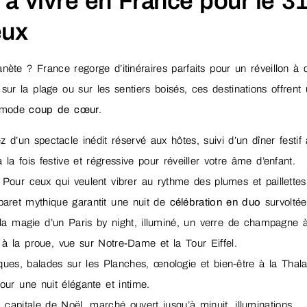
à vivre en France pour le 3
eux
nète ? France regorge d’itinéraires parfaits pour un réveillon à 
 sur la plage ou sur les sentiers boisés, ces destinations offrent
n mode
coup de cœur
.
ez d’un spectacle inédit réservé aux hôtes, suivi d’un dîner festif
a fois festive et régressive pour réveiller votre âme d’enfant.
 Pour ceux qui veulent vibrer au rythme des plumes et paillettes
baret mythique garantit une nuit de
célébration en duo
survoltée
la magie d’un Paris by night, illuminé, un verre de champagne à
 la proue, vue sur Notre-Dame et la Tour Eiffel.
iques, balades sur les Planches, œnologie et bien-être à la Thala
ur une nuit élégante et intime.
capitale de Noël, marché ouvert jusqu’à minuit, illuminations