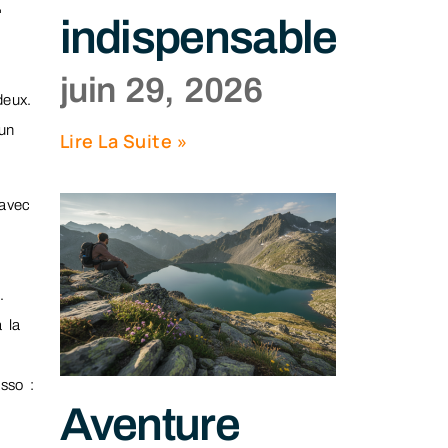
1
indispensables
juin 29, 2026
deux.
 un
Lire La Suite »
 avec
.
 la
sso :
Aventure