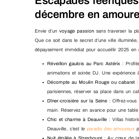
Escapades féeriques 
décembre en amour
Envie d’un
voyage passion
sans traverser la pla
Que ce soit dans le secret d’une ville illuminée,
dépaysement immédiat pour accueillir 2025 e
Réveillon gaulois au Parc Astérix
: Profit
animations et soirée DJ. Une expérience à l
Décompte au Moulin Rouge ou cabaret
:
parisiennes, réserver sa place dans un ca
Dîner-croisière sur la Seine
: Offrez-vous 
main. Réservez en avance pour une table à
Chic et charme à Deauville
: Villas histor
Deauville, c’est le
paradis des amoureux
po
Nuit étoilée à Strasbourg
: Au cœur de la 