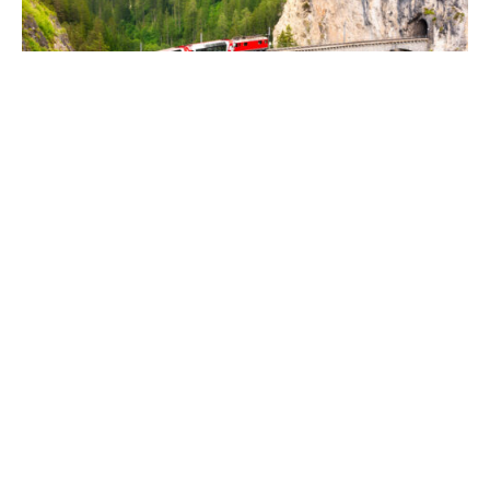
Le Transsibérien : le plus
long trajet en train du monde
juillet 27, 2026
Lire La Suite »