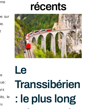
mme
récents
ée sur
ée.
t
Le
ss
Transsibérien
ue :
urs
: le plus long
to, le
du