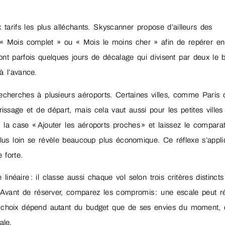
x tarifs les plus alléchants. Skyscanner propose d’ailleurs des
n « Mois complet » ou « Mois le moins cher » afin de repérer e
 sont parfois quelques jours de décalage qui divisent par deux le 
à l’avance.
recherches à plusieurs aéroports. Certaines villes, comme Paris 
issage et de départ, mais cela vaut aussi pour les petites villes
 la case « Ajouter les aéroports proches » et laissez le compara
eu plus loin se révèle beaucoup plus économique. Ce réflexe s’appl
 forte.
néaire : il classe aussi chaque vol selon trois critères distincts 
e. Avant de réserver, comparez les compromis : une escale peut r
Le choix dépend autant du budget que de ses envies du moment, 
ale.